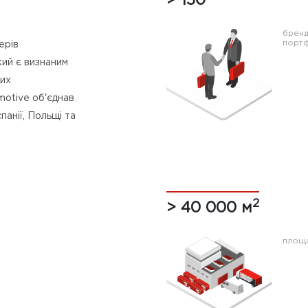
> 150
брен
порт
ерів
кий є визнаним
них
motive об'єднав
панії, Польщі та
2
> 40 000 м
площа