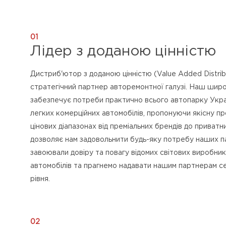
01
Лідер з доданою цінністю
Дистриб'ютор з доданою цінністю (Value Added Distrib
стратегічний партнер авторемонтної галузі. Наш шир
забезпечує потреби практично всього автопарку Укра
легких комерційних автомобілів, пропонуючи якісну пр
цінових діапазонах від преміальних брендів до приватн
дозволяє нам задовольнити будь-яку потребу наших п
завоювали довіру та повагу відомих світових виробник
автомобілів та прагнемо надавати нашим партнерам с
рівня.
02