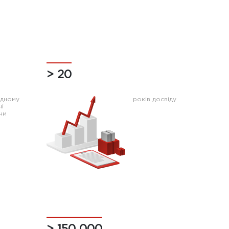
> 20
ідному
років досвіду
ні
ни