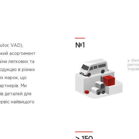
№1
utor, VAD),
окий асортимент
у Зах
їни легкових та
регіо
Украї
одукцію в різних
их марок, що
артнерів. Ми
ів деталей для
ервіс найвищого