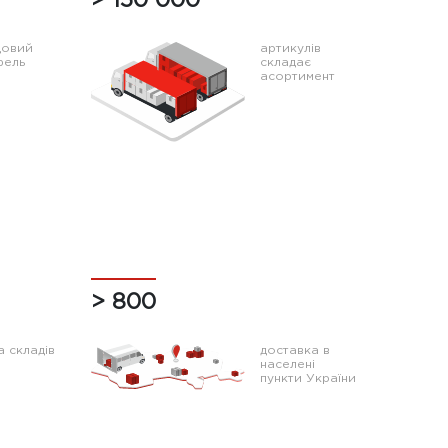
> 150 000
довий
артикулів
фель
cкладає
асортимент
> 800
 складів
доставка в
населені
пункти України