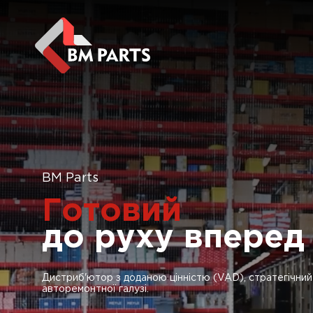
BM Parts
Готовий
до руху вперед
Дистриб'ютор з доданою цінністю (VAD), стратегічни
авторемонтної галузі.