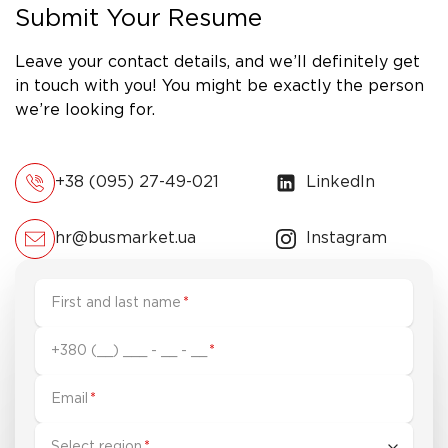
Submit Your Resume
Leave your contact details, and we’ll definitely get
in touch with you! You might be exactly the person
we’re looking for.
+38 (095) 27-49-021
LinkedIn
hr@busmarket.ua
Instagram
First and last name
*
+380 (__) ___ - __ - __
*
Email
*
Select region
*