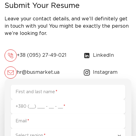
Submit Your Resume
Leave your contact details, and we’ll definitely get
in touch with you! You might be exactly the person
we’re looking for.
+38 (095) 27-49-021
LinkedIn
hr@busmarket.ua
Instagram
First and last name
*
+380 (__) ___ - __ - __
*
Email
*
Select region
*