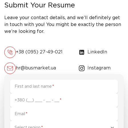
Submit Your Resume
Leave your contact details, and we’ll definitely get
in touch with you! You might be exactly the person
we’re looking for.
+38 (095) 27-49-021
LinkedIn
hr@busmarket.ua
Instagram
First and last name
*
+380 (__) ___ - __ - __
*
Email
*
Select region
*