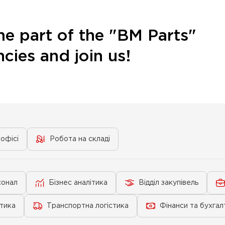
e part of the "BM Parts"
cies and join us!
офісі
Робота на складі
сонал
Бізнес аналітика
Відділ закупівель
стика
Транспортна логістика
Фінанси та бухгал