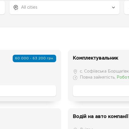
All cities
Комплектувальник
60 000 - 63 200 грн.
с. Софіївська Борщагів
Повна зайнятість
,
Робот
Водій на авто компанії 