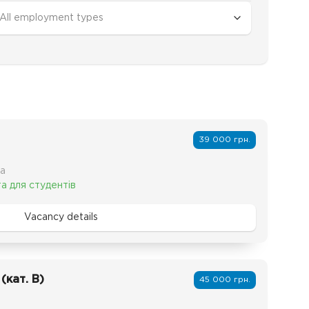
All employment types
39 000 грн.
ка
а для студентів
Vacancy details
(кат. В)
45 000 грн.