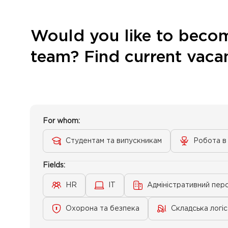
Would you like to becom
team? Find current vacan
For whom:
Студентам та випускникам
Робота в 
Fields:
HR
IT
Адміністративний пер
Охорона та безпека
Складська логі