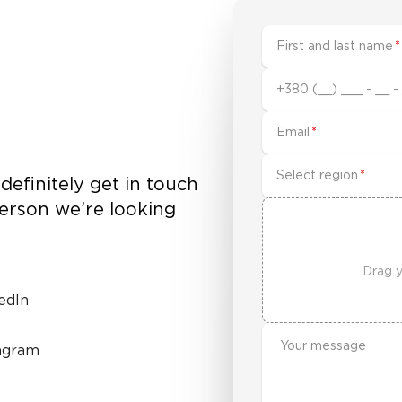
First and last name
*
+380 (__) ___ - __ -
Email
*
Select region
*
definitely get in touch
person we’re looking
Drag y
edIn
agram