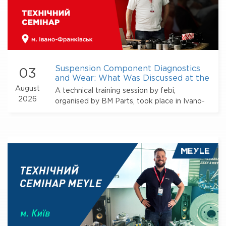
Suspension Component Diagnostics
03
and Wear: What Was Discussed at the
febi Training in Ivano-Frankivs
August
A technical training session by febi,
2026
organised by BM Parts, took place in Ivano-
Frankivsk. The event brought together car
service owners, mechanics and other
automotive repair professionals