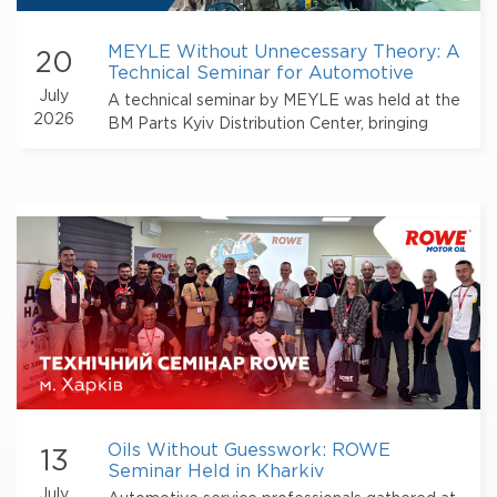
MEYLE Without Unnecessary Theory: A
20
Technical Seminar for Automotive
Service Professionals
July
A technical seminar by MEYLE was held at the
2026
BM Parts Kyiv Distribution Center, bringing
together service station owners, automotive
mechanics, engineers, and auto parts sales
professionals.
Oils Without Guesswork: ROWE
13
Seminar Held in Kharkiv
July