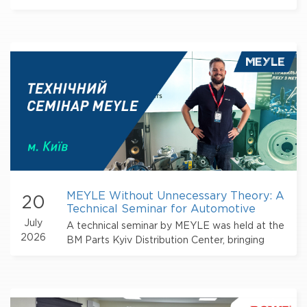
Frankivsk. The event brought together car
service owners, mechanics and other
automotive repair professionals
MEYLE Without Unnecessary Theory: A
20
Technical Seminar for Automotive
Service Professionals
July
A technical seminar by MEYLE was held at the
2026
BM Parts Kyiv Distribution Center, bringing
together service station owners, automotive
mechanics, engineers, and auto parts sales
professionals.