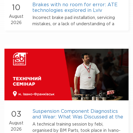
Brakes with no room for error: ATE
10
technologies explored in Lviv
August
Incorrect brake pad installation, servicing
2026
mistakes, or a lack of understanding of a
specific component’s characteristics...
Suspension Component Diagnostics
03
and Wear: What Was Discussed at the
febi Training in Ivano-Frankivs
August
A technical training session by febi,
2026
organised by BM Parts, took place in Ivano-