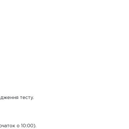
одження тесту.
очаток о 10:00).