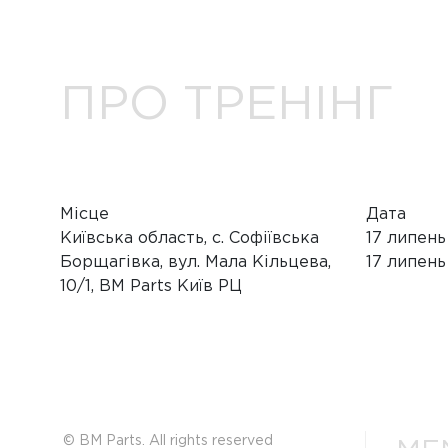
ПРО ТРЕНІНГ
Місце
Дата
Київська область, с. Софіївська
17
липень
Борщагівка, вул. Мала Кільцева,
17
липень
10/1, BM Parts Київ РЦ
© BM Parts. All rights reserved