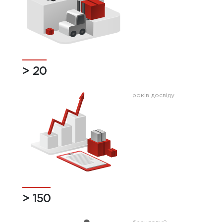
> 20
років досвіду
> 150