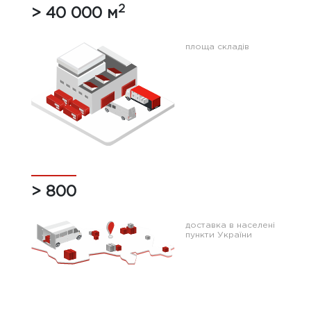
2
> 40 000 м
площа складів
> 800
доставка в населені
пункти України