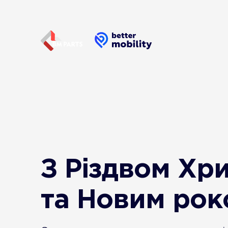
З Різдвом Хр
та Новим рок