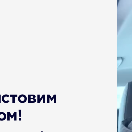
истовим
ом!