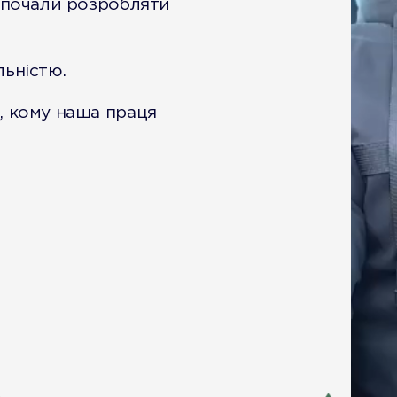
 почали розробляти
ьністю.
, кому наша праця
!