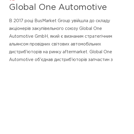
Global One Automotive
В 2017 році BusMarket Group увійшла до складу
акціонерів закупівельного союзу Global One
Automotive GmbH, який є визнаним стратегічним
альянсом провідних світових автомобільних
дистриб'юторів на ринку aftermarket. Global One
Automotive об'єднав дистриб'юторів запчастин з
Німеччини, США, Бельгії, Іспанії, Польщі та інших країн.
№1
у Західному регіоні
України