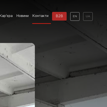
Кар'єра
Новини
Контакти
B2B
EN
UA