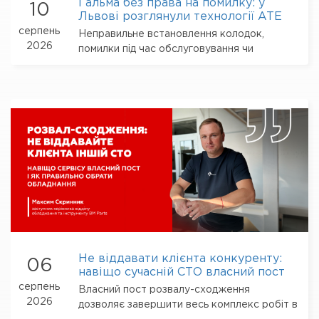
Гальма без права на помилку: у
10
Львові розглянули технології ATE
серпень
Неправильне встановлення колодок,
2026
помилки під час обслуговування чи
нерозуміння особливостей конкретного
компонента...
Не віддавати клієнта конкуренту:
06
навіщо сучасній СТО власний пост
розвалу-сходження
серпень
Власний пост розвалу-сходження
2026
дозволяє завершити весь комплекс робіт в