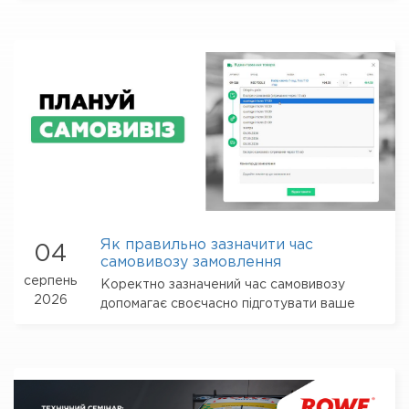
ремонту підвіски та рульового керування,
виявити відхилення, виконати регулювання
і підтвердити його звітом
Як правильно зазначити час
04
самовивозу замовлення
серпень
Коректно зазначений час самовивозу
2026
допомагає своєчасно підготувати ваше
замовлення