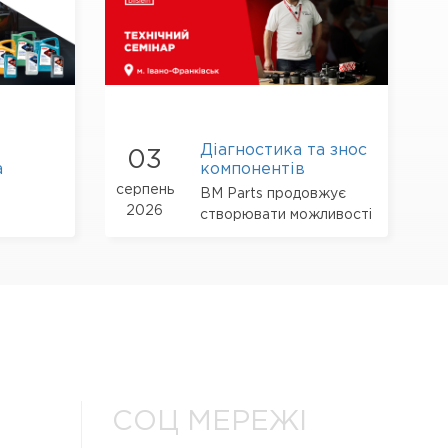
Діагностика та знос
03
а
компонентів
мінар
підвіски: головні
серпень
BM Parts продовжує
.
теми тренінгу febi в
2026
створювати можливості
Івано-Франківську
для професійного
розвитку партнерів-
СТО
СОЦ МЕРЕЖІ