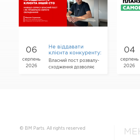
Не віддавати
06
04
клієнта конкуренту:
навіщо сучасній
серпень
серпень
Власний пост розвалу-
СТО власний пост
2026
2026
сходження дозволяє
розвалу-сходження
завершити весь
комплекс робіт в
одному місці: перевірити
результат ремонту
підвіски та рульового
керування, виявити
відхилення, виконати
регулювання і
підтвердити його звітом
© BM Parts. All rights reserved
МЕ