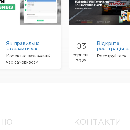
Як правильно
Відкрита
03
зазначити час
реєстрація н
самовивозу
технічний се
серпень
Коректно зазначений
Реєструйтеся
замовлення
від ROWE у м
2026
час самовивозу
Дніпро
допомагає своєчасно
підготувати ваше
замовлення
НЮ
КОНТАКТИ