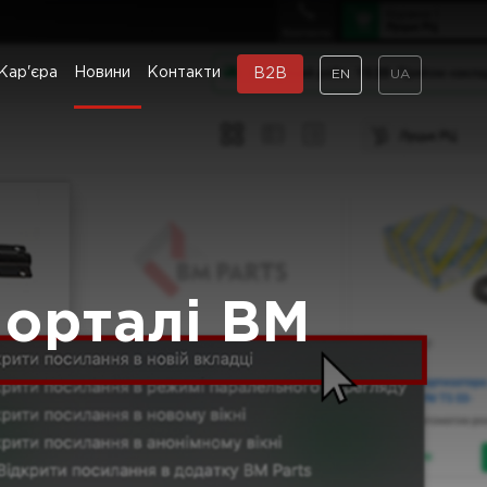
Кар'єра
Новини
Контакти
B2B
EN
UA
порталі BM